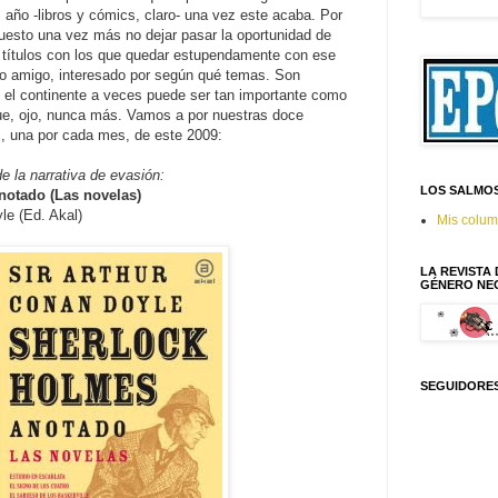
el año -libros y cómics, claro- una vez este acaba. Por
uesto una vez más no dejar pasar la oportunidad de
títulos con los que quedar estupendamente con ese
r o amigo, interesado por según qué temas. Son
e el continente a veces puede ser tan importante como
que, ojo, nunca más. Vamos a por nuestras doce
, una por cada mes, de este 2009:
e la narrativa de evasión:
LOS SALMO
notado (Las novelas)
le (Ed. Akal)
Mis colu
LA REVISTA
GÉNERO NE
SEGUIDORE