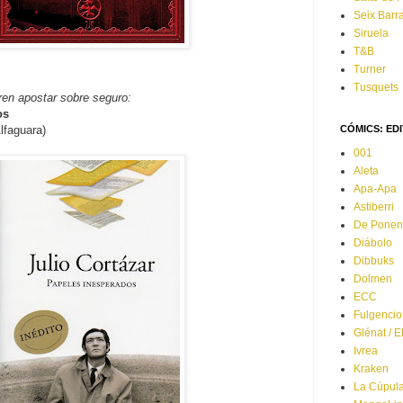
Seix Barra
Siruela
T&B
Turner
Tusquets
eren apostar sobre seguro:
os
lfaguara)
CÓMICS: ED
001
Aleta
Apa-Apa
Astiberri
De Ponen
Diábolo
Dibbuks
Dolmen
ECC
Fulgencio
Glénat / 
Ivrea
Kraken
La Cúpul