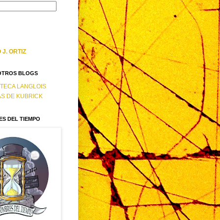
J. ORTIZ
OTROS BLOGS
OTECA LANGLOIS
AS DE KUBRICK
S DEL TIEMPO