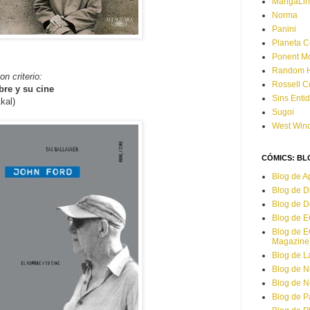
MangaLi
Norma
Panini
Planeta 
Ponent M
Random H
on criterio:
Rossell C
re y su cine
Sins Enti
kal)
Sugoi
West Win
CÓMICS: BL
Blog de 
Blog de D
Blog de 
Blog de 
Blog de E
Magazine
Blog de L
Blog de N
Blog de 
Blog de Pa