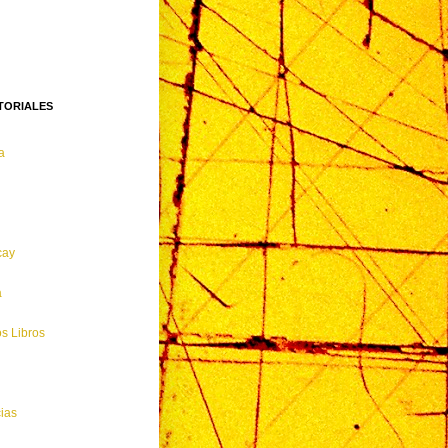
ITORIALES
a
cay
a
os Libros
ias