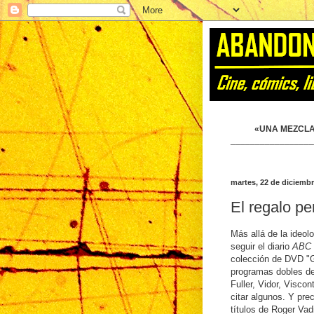
«UNA MEZCLA
_________________
martes, 22 de diciemb
El regalo pe
Más allá de la ideol
seguir el diario
ABC
colección de DVD "G
programas dobles de
Fuller, Vidor, Visco
citar algunos. Y pr
títulos de Roger Va