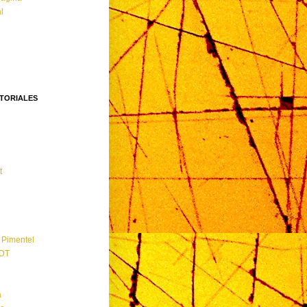
l
ITORIALES
t
 Pimentel
EDT
a