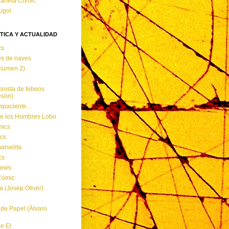
laneta Cómic
ugoi
ÍTICA Y ACTUALIDAD
cs
es de naves
olumen 2)
onista de tebeos
esón)
impaciente...
e los Hombres Lobo
mics
cs
arvelita
cs
News
Cómic
a (Josep Oliver)
 de Papel (Álvaro
e El