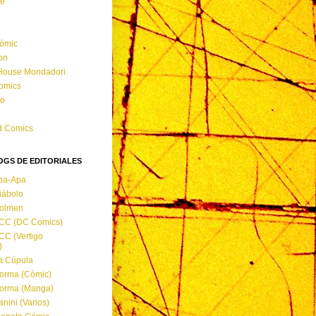
ne
Cómic
on
ouse Mondadori
omics
do
d Comics
OGS DE EDITORIALES
Apa-Apa
iábolo
Dolmen
ECC (DC Comics)
CC (Vertigo
)
a Cúpula
orma (Cómic)
Norma (Manga)
nini (Varios)