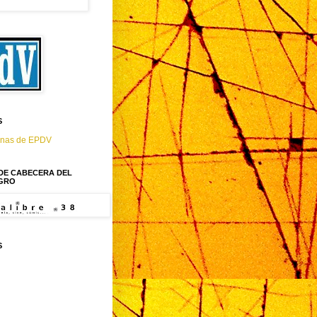
S
mnas de EPDV
 DE CABECERA DEL
GRO
S