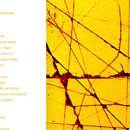
utenberg
nta
ía de Ideas
e Trapo
 Silencio
 Zorro Rojo
ón!
Circe
ego
de los Libros
ouse Mondadori
Cordelia
rial
Página