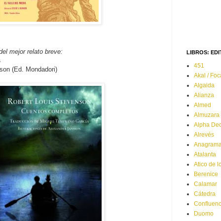
del mejor relato breve:
LIBROS: ED
s
451
son (Ed. Mondadori)
Akal / Foc
Algaida
Alianza
Almed
Almuzara
Alpha De
Alrevés
Anagram
Atalanta
Atico de l
Berenice
Calamar
Cátedra
Confluenc
Duomo