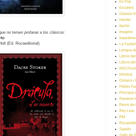
Es Pop
Escalera
Galaxia G
Herder
Ilarión
Imagine
 que no temen profanar a los clásicos:
rto
Impedime
olt (Ed. Rocaeditorial)
La Factor
Lengua d
Libros del
Libros del
NGCFicci
Nórdica
Océano / 
Pálido Fu
Principal 
Random H
Reino de 
Rey Lear
RM
Rocaedito
Sajalín
Salto de 