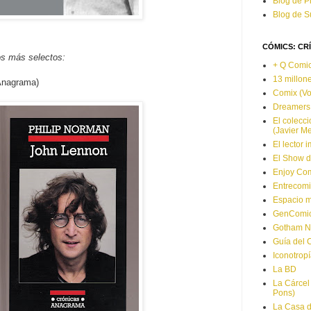
Blog de P
Blog de S
CÓMICS: CR
os más selectos:
+ Q Comi
13 millon
Anagrama)
Comix (V
Dreamers
El colecci
(Javier M
El lector 
El Show d
Enjoy Co
Entrecomi
Espacio m
GenComi
Gotham 
Guía del 
Iconotropí
La BD
La Cárcel
Pons)
La Casa d