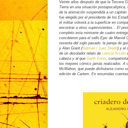
Veinte años después de que la Tercera G
Tierra en una situación postapocalíptica, 
de la animación suspendida a un capitán 
fue elegido por el presidente de los Esta
el militar volverá a la superficie en comp
encontrar a otros supervivientes... El pr
completo esta miniserie de cuatro entrega
concibieron para el sello Epic de Marve
noventa del siglo pasado: la pareja de g
y Alan Grant (
Batman / Juez Dredd
) y el
de un desolador relato de
ciencia ficción
d
cabeza y al que
Garth Ennis
, compatriot
los mejores cómics jamás realizados. A d
McMahon, que puede disfrutarse como se
edición de Cartem. En resumidas cuenta