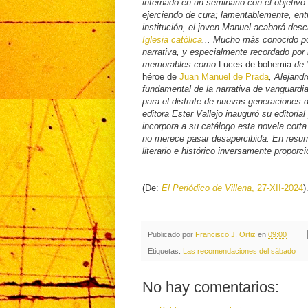
internado en un seminario con el objetiv
ejerciendo de cura; lamentablemente, ent
institución, el joven Manuel acabará des
Iglesia católica
... Mucho más conocido po
narrativa, y especialmente recordado por 
memorables como
Luces de bohemia
de 
héroe de
Juan Manuel de Prada
, Alejand
fundamental de la narrativa de vanguardi
para el disfrute de nuevas generaciones de
editora Ester Vallejo inauguró su editoria
incorpora a su catálogo esta novela corta
no merece pasar desapercibida. En resum
literario e histórico inversamente proporc
(De:
El Periódico de Villena
, 27-XII-2024
)
Publicado por
Francisco J. Ortiz
en
09:00
Etiquetas:
Las recomendaciones del sábado
No hay comentarios: