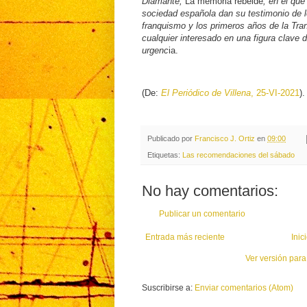
Diamante,
La memoria rebelde
, en el que
sociedad española dan su testimonio de lo 
franquismo y los primeros años de la Tra
cualquier interesado en una figura clave d
urgenc
ia.
(De:
El Periódico de Villena
, 25-VI-2021
).
Publicado por
Francisco J. Ortiz
en
09:00
Etiquetas:
Las recomendaciones del sábado
No hay comentarios:
Publicar un comentario
Entrada más reciente
Inic
Ver versión para
Suscribirse a:
Enviar comentarios (Atom)