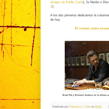
amigos de Eddie Coyle
), Jo Nesbo o Don
Z
).
A los dos primeros dedicamos la column
de hoy:
El crimen como econ
Brad Pitt y Richard Jenkins en la última 
Publicado por
Francisco J. Ortiz
en
09:00