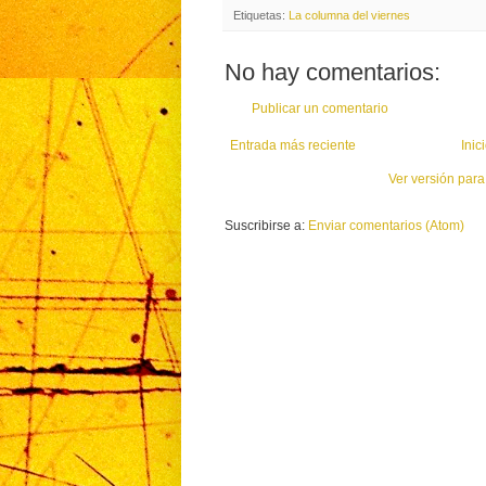
Etiquetas:
La columna del viernes
No hay comentarios:
Publicar un comentario
Entrada más reciente
Inic
Ver versión para
Suscribirse a:
Enviar comentarios (Atom)